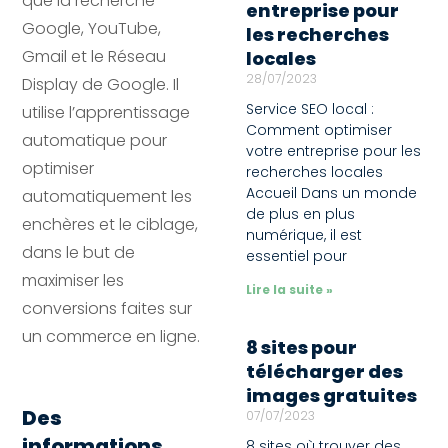
que la recherche
entreprise pour
Google, YouTube,
les recherches
Gmail et le Réseau
locales
28/07/2023
Display de Google. Il
Service SEO local :
utilise l’apprentissage
Comment optimiser
automatique pour
votre entreprise pour les
optimiser
recherches locales
Accueil Dans un monde
automatiquement les
de plus en plus
enchères et le ciblage,
numérique, il est
dans le but de
essentiel pour
maximiser les
Lire la suite »
conversions faites sur
un commerce en ligne.
8 sites pour
télécharger des
images gratuites
Des
07/07/2023
informations
8 sites où trouver des