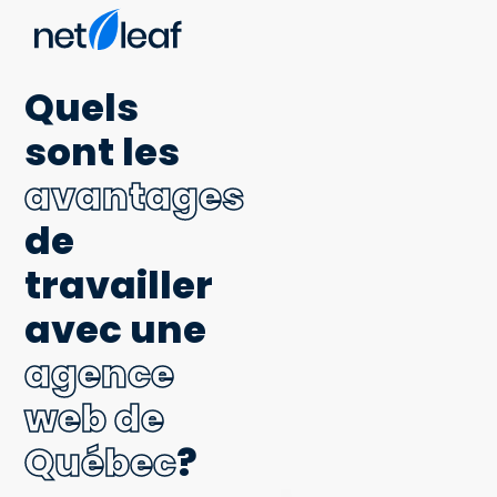
Quels
sont les
avantages
de
travailler
avec une
agence
web de
Québec
?